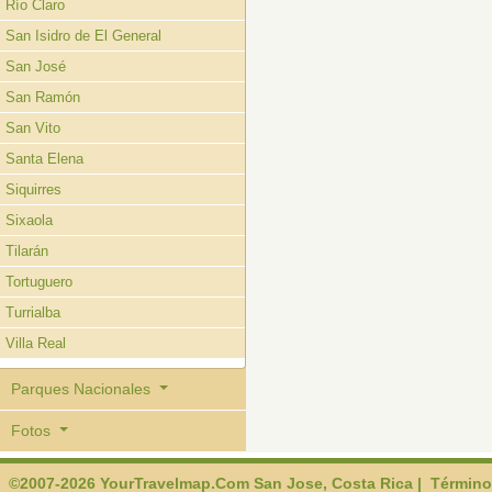
Río Claro
San Isidro de El General
San José
San Ramón
San Vito
Santa Elena
Siquirres
Sixaola
Tilarán
Tortuguero
Turrialba
Villa Real
Parques Nacionales
Fotos
©2007-2026 YourTravelmap.Com San Jose, Costa Rica |
Término