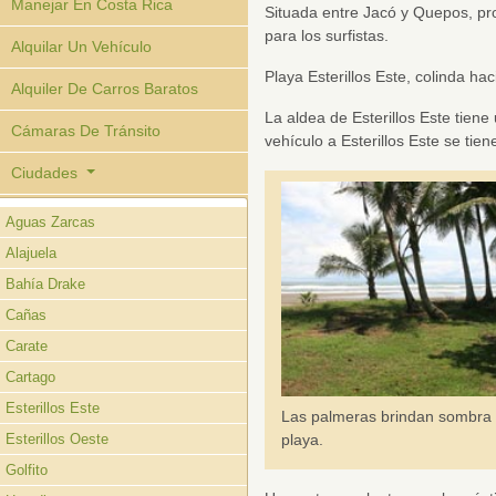
Manejar En Costa Rica
Situada entre Jacó y Quepos, pro
para los surfistas.
Alquilar Un Vehículo
Playa Esterillos Este, colinda hac
Alquiler De Carros Baratos
La aldea de Esterillos Este tiene
Cámaras De Tránsito
vehículo a Esterillos Este se tie
Ciudades
Aguas Zarcas
Alajuela
Bahía Drake
Cañas
Carate
Cartago
Esterillos Este
Las palmeras brindan sombra 
playa.
Esterillos Oeste
Golfito