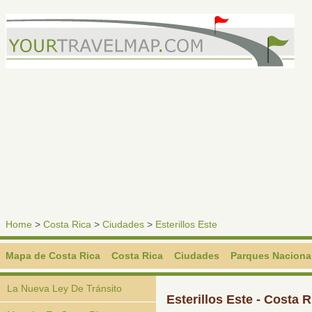
Home
>
Costa Rica
>
Ciudades
>
Esterillos Este
Mapa de Costa Rica
Costa Rica
Ciudades
Parques Naciona
La Nueva Ley De Tránsito
Esterillos Este - Costa R