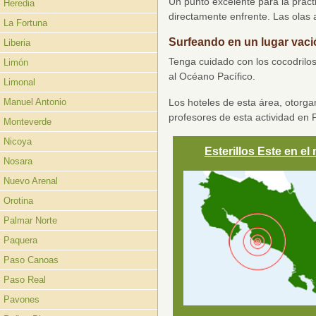
Un punto excelente para la prácti
Heredia
directamente enfrente. Las olas
La Fortuna
Surfeando en un lugar vació
Liberia
Tenga cuidado con los cocodrilos 
Limón
al Océano Pacífico.
Limonal
Los hoteles de esta área, otorga
Manuel Antonio
profesores de esta actividad en P
Monteverde
Nicoya
Esterillos Este en el
Nosara
Nuevo Arenal
Orotina
Palmar Norte
Paquera
Paso Canoas
Paso Real
Pavones