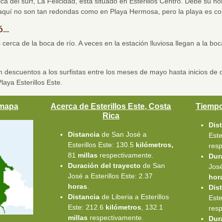
ca del surf, La Felicidad, está situado en Esterillos Centro. Debe su n
 aquí no son tan redondas como en Playa Hermosa, pero la playa es co
...
cerca de la boca de río. A veces en la estación lluviosa llegan a la bo
n descuentos a los surfistas entre los meses de mayo hasta inicios de
laya Esterillos Este.
 mapa
Acerca de Esterillos Este, Costa
Tiempo
Rica
Dis
Distancia
de San José a
Este
Esterillos Este: 130.5
kilómetros,
res
81
millas
respectivamente.
Dur
Duración del trayecto
de San
José
José a Esterillos Este: 2.37
hor
horas
.
Dis
Distancia
de Liberia a Esterillos
Est
Este: 212.6
kilómetros
, 132.1
res
millas
respectivamente.
Dur