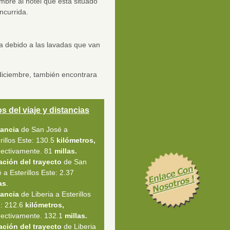
ombre al hotel que está situado
ncurrida.
ca debido a las lavadas que van
 diciembre, también encontrara
s del viaje y distancias
tancia
de San José a
rillos Este: 130.5
kilómetros,
pectivamente. 81
millas.
ación del trayecto
de San
 a Esterillos Este: 2.37
as
.
tancia
de Liberia a Esterillos
e: 212.6
kilómetros,
pectivamente. 132.1
millas.
ación del trayecto
de Liberia