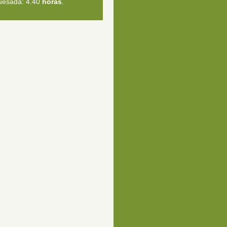
uesada: 4.40
horas
.