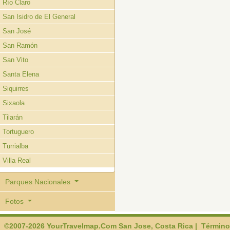
Río Claro
San Isidro de El General
San José
San Ramón
San Vito
Santa Elena
Siquirres
Sixaola
Tilarán
Tortuguero
Turrialba
Villa Real
Parques Nacionales
Fotos
©2007-2026 YourTravelmap.Com San Jose, Costa Rica |
Término