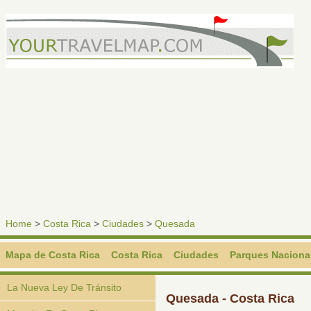
Home
>
Costa Rica
>
Ciudades
>
Quesada
Mapa de Costa Rica
Costa Rica
Ciudades
Parques Naciona
La Nueva Ley De Tránsito
Quesada - Costa Rica