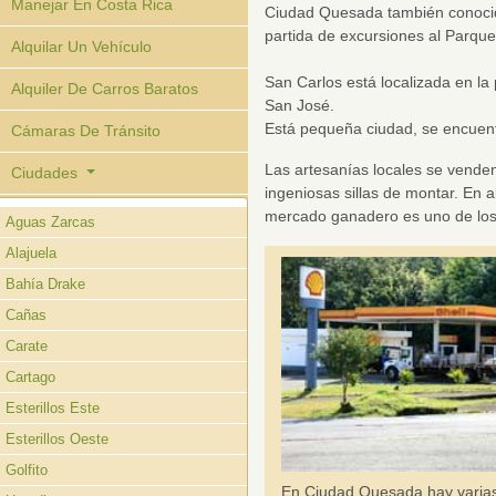
Manejar En Costa Rica
Ciudad Quesada también conocida
partida de excursiones al Parqu
Alquilar Un Vehículo
San Carlos está localizada en la 
Alquiler De Carros Baratos
San José.
Está pequeña ciudad, se encuent
Cámaras De Tránsito
Las artesanías locales se vende
Ciudades
ingeniosas sillas de montar. En 
mercado ganadero es uno de los
Aguas Zarcas
Alajuela
Bahía Drake
Cañas
Carate
Cartago
Esterillos Este
Esterillos Oeste
Golfito
En Ciudad Quesada hay varia