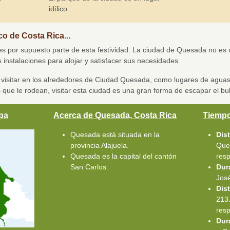
idílico.
o de Costa Rica...
" es por supuesto parte de esta festividad. La ciudad de Quesada no es u
as instalaciones para alojar y satisfacer sus necesidades.
visitar en los alrededores de Ciudad Quesada, como lugares de aguas 
ue le rodean, visitar esta ciudad es una gran forma de escapar el bull
pa
Acerca de Quesada, Costa Rica
Tiempo
Quesada está situada en la
Dis
provincia Alajuela.
Que
Quesada es la capital del cantón
res
San Carlos.
Dur
Jos
Dis
213
res
Dur