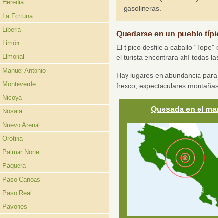
Heredia
gasolineras.
La Fortuna
Liberia
Quedarse en un pueblo típic
Limón
El típico desfile a caballo “Tope
Limonal
el turista encontrara ahí todas l
Manuel Antonio
Hay lugares en abundancia para 
Monteverde
fresco, espectaculares montañas q
Nicoya
Quesada en el ma
Nosara
Nuevo Arenal
Orotina
Palmar Norte
Paquera
Paso Canoas
Paso Real
Pavones