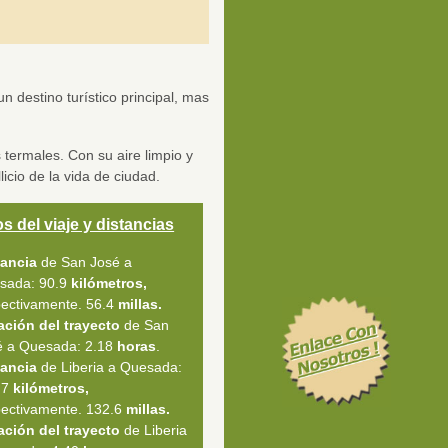
n destino turístico principal, mas
termales. Con su aire limpio y
icio de la vida de ciudad.
s del viaje y distancias
tancia
de San José a
sada: 90.9
kilómetros,
pectivamente. 56.4
millas.
ación del trayecto
de San
é a Quesada: 2.18
horas
.
tancia
de Liberia a Quesada:
.7
kilómetros,
pectivamente. 132.6
millas.
ación del trayecto
de Liberia