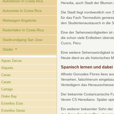
Autofahren In Costa Rica
Heredia, auch Stadt der Blumen g
Automiete In Costa Rica
Die Stadt liegt nordwestlich vo
für das Fach Tiermedizin genies
Mietwagen Angebote
den Studentenaustausch in die St
Radarfallen In Costa Rica
Eine der Sehenswürdigkeiten ist 
die schon viele Erdbeben überst
Stadtrundgang San Jose
Cuzco, Peru.
Städte
Eine weitere Sehenswürdigkeit is
Heute dient es als historisches
Aguas Zarcas
Spanisch lernen und dabei 
Alajuela
Alfredo Gonzales Flores liess au
Canas
Versehen, falschherum eingebau
Carate
Verteidigern das Herausschiesse
Cartago
Der bekannte Costaricanische Fu
Drake Bay
Verein CS Herediano. Später spie
Esterillos Este
Ein weiterer bekannter Sohn der 
Esterillos Oeste