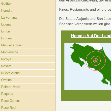
den Arias-Sanchez-Plan, der eine
Golfito
Kinos, Restaurants und eine gro
Heredia
La Fortuna
Die Städte Alajuela und San Jos
Spanisch verbessern wollen gibt
Liberia
Limon
Heredia Auf Der Land
Limonal
Manuel Antonio
Monteverde
Nicoya
Nosara
Nuevo Arenal
Orotina
Palmar Norte
Paquera
Paso Canoas
Paso Real