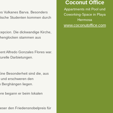
Coconut Office
Appartments mit Pool und
des Vulkanes Barva. Besonders
Coworking-Space in Playa
ändische Studenten kommen durch
Hermosa
www.coconutoffice.com
cepcion. Die dickwandige Kirche,
irchenglocken stammen aus
dent Alfredo Gonzales Flores war.
urelle Darbietungen.
Eine Besonderheit sind die, aus
n und erschweren den
n Berghängen liegen.
ere begann er beim lokalen
ieser den Friedensnobelpreis für