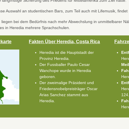
 langfristige Sicherung des Friedens für Mittelamerika zum Ziel hatte.
sse Auswahl an studentischen Bars, zum Teil auch mit Lifemusik, finde
e liegen bei dem Bedürfnis nach mehr Abwechslung in unmittelbarer Näh
 es in Heredia mehrere Sprachschulen.
karte
Fakten Über Heredia, Costa Rica
Fahrze
Heredia ist die Hauptstadt der
Ent
Provinz Heredia.
Her
Der Fussballer Paulo Cesar
Mei
Wanchope wurde in Heredia
Fah
geboren.
Her
Der zweimalige Präsident und
Ent
Friedensnobelpreisträger Oscar
Her
Arias Sanchez stammt aus
124
Heredia.
Fah
Her