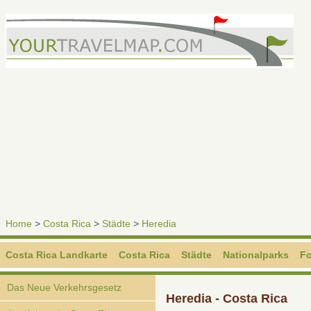
Home
>
Costa Rica
>
Städte
>
Heredia
Costa Rica Landkarte
Costa Rica
Städte
Nationalparks
Fo
Das Neue Verkehrsgesetz
Heredia - Costa Rica