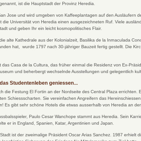
enannt, ist die Hauptstadt der Provinz Heredia.
n San Jose und wird umgeben von Kaffeeplantagen auf den Ausläufern 
st die Universität von Heredia einen ausgezeichneten Ruf. Viele ausl
adt und geben Ihr ein leicht kosmopolitisches Flair.
die alte Kathedrale aus der Kolonialzeit, Basilika de la Inmaculada Con
anden hat, wurde 1797 nach 30-jähriger Bauzeit fertig gestellt. Die K
t das Casa de la Cultura, das früher einmal die Residenz von Ex-Präsi
 Museum und beherbergt wechselnde Ausstellungen und gelegentlich kult
das Studentenleben geniessen...
ch die Festung El Fortin an der Nordseite des Central Plaza errichten. 
ten Schiessscharten. Sie vereinfachen Angreifern das Hereinschiesse
n! Es gibt sehr schöne Hotels die etwas ausserhalb von Heredia an de
ssbalsspieler, Paulo Cesar Wanchope stammt aus Heredia. Sein Karri
lte er in England, Spanien, Katar, Argentinien und Japan.
Stadt ist der zweimalige Präsident Oscar Arias Sanchez. 1987 erhielt d