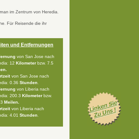
t man im Zentrum von Heredia.
e. Für Reisende die ihr
iten und Entfernungen
fernung
von San Jose nach
edia: 12
Kilometer
bzw. 7.5
len.
rtzeit
von San Jose nach
edia: 0.36
Stunden
.
fernung
von Liberia nach
edia: 200.3
Kilometer
bzw.
.3
Meilen.
rtzeit
von Liberia nach
edia: 4.01
Stunden
.