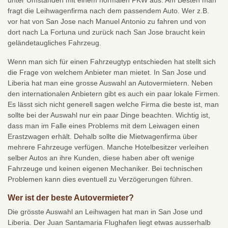
unter Umständen mit einem normalen PKW aus. Am Besten man
fragt die Leihwagenfirma nach dem passendem Auto. Wer z.B.
vor hat von San Jose nach Manuel Antonio zu fahren und von
dort nach La Fortuna und zurück nach San Jose braucht kein
geländetaugliches Fahrzeug.
Wenn man sich für einen Fahrzeugtyp entschieden hat stellt sich
die Frage von welchem Anbieter man mietet. In San Jose und
Liberia hat man eine grosse Auswahl an Autovermietern. Neben
den internationalen Anbietern gibt es auch ein paar lokale Firmen.
Es lässt sich nicht generell sagen welche Firma die beste ist, man
sollte bei der Auswahl nur ein paar Dinge beachten. Wichtig ist,
dass man im Falle eines Problems mit dem Leiwagen einen
Erastzwagen erhält. Dehalb sollte die Mietwagenfirma über
mehrere Fahrzeuge verfügen. Manche Hotelbesitzer verleihen
selber Autos an ihre Kunden, diese haben aber oft wenige
Fahrzeuge und keinen eigenen Mechaniker. Bei technischen
Problemen kann dies eventuell zu Verzögerungen führen.
Wer ist der beste Autovermieter?
Die grösste Auswahl an Leihwagen hat man in San Jose und
Liberia. Der Juan Santamaria Flughafen liegt etwas ausserhalb